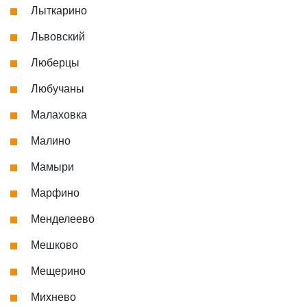
Лыткарино
Львовский
Люберцы
Любучаны
Малаховка
Малино
Мамыри
Марфино
Менделеево
Мешково
Мещерино
Михнево