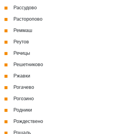
Рассудово
Расторопово
Реммаш
Реутов
Речицы
Решетниково
Ржавки
Рогачево
Рогозино
Родники
Рождествено
Рошаль