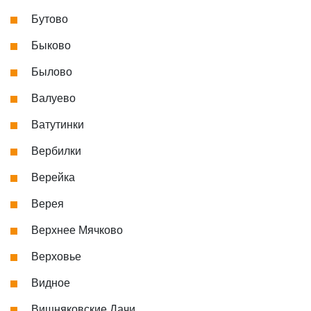
Бутово
Быково
Былово
Валуево
Ватутинки
Вербилки
Верейка
Верея
Верхнее Мячково
Верховье
Видное
Вишняковские Дачи