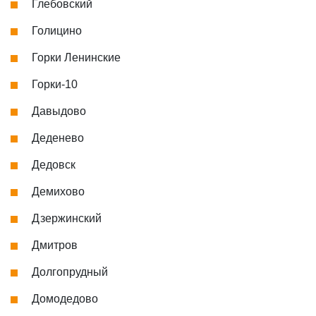
Глебовский
Голицино
Горки Ленинские
Горки-10
Давыдово
Деденево
Дедовск
Демихово
Дзержинский
Дмитров
Долгопрудный
Домодедово