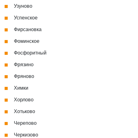
Узуново
Успенское
Фирсановка
Фоминское
Фосфоритный
Фрязино
Фряново
Химки
Хорлово
Хотьково
Черепово
Черкизово