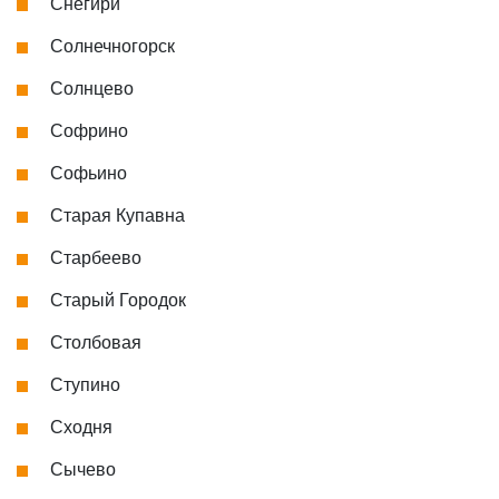
Снегири
Солнечногорск
Солнцево
Софрино
Софьино
Старая Купавна
Старбеево
Старый Городок
Столбовая
Ступино
Сходня
Сычево