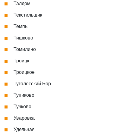
Талдом
Текстильщик
Темпы
Тишково
Томилино
Троицк
Троицкое
Туголесский Бор
Тупиково
Тучково
Уваровка
Удельная