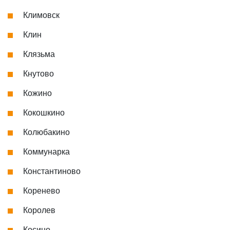
Климовск
Клин
Клязьма
Кнутово
Кожино
Кокошкино
Колюбакино
Коммунарка
Константиново
Коренево
Королев
Косино